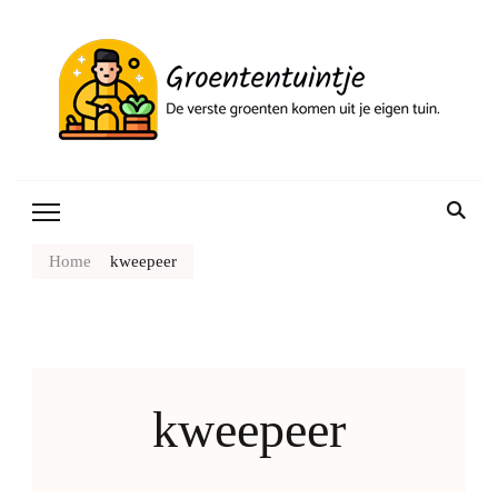
Gr
Home
kweepeer
kweepeer