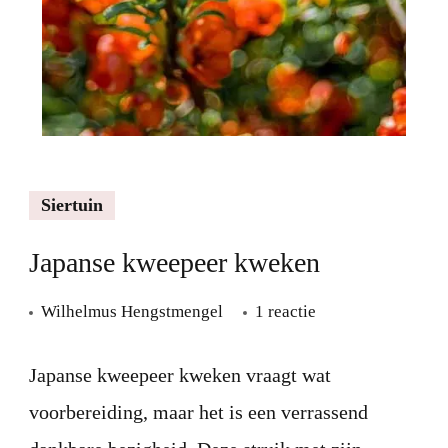
Siertuin
Japanse kweepeer kweken
op
Wilhelmus Hengstmengel
1 reactie
Japanse
kweepeer
Japanse kweepeer kweken vraagt wat
kweken
voorbereiding, maar het is een verrassend