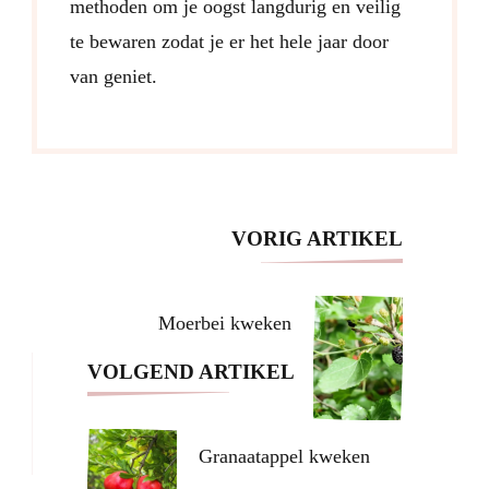
methoden om je oogst langdurig en veilig
te bewaren zodat je er het hele jaar door
van geniet.
Post
VORIG ARTIKEL
Navigation
Moerbei kweken
VOLGEND ARTIKEL
Granaatappel kweken