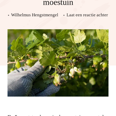
moestuin
De
Wilhelmus Hengstmengel
Laat een reactie achter
5
groo
plag
in
de
moe